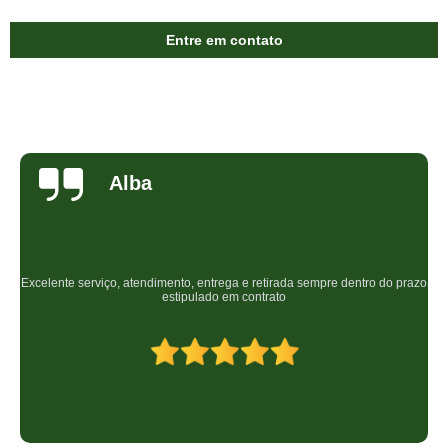
Entre em contato
ba
A
tendimento, entrega e retirada sempre dentro do prazo
Atendimento rápid
estipulado em contrato
as