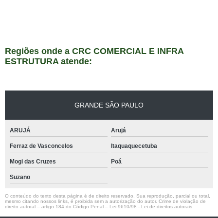
Regiões onde a CRC COMERCIAL E INFRA
ESTRUTURA atende:
GRANDE SÃO PAULO
ARUJÁ
Arujá
Ferraz de Vasconcelos
Itaquaquecetuba
Mogi das Cruzes
Poá
Suzano
O conteúdo do texto desta página é de direito reservado. Sua reprodução, parcial ou total,
mesmo citando nossos links, é proibida sem a autorização do autor. Crime de violação de
direito autoral – artigo 184 do Código Penal –
Lei 9610/98 - Lei de direitos autorais
.