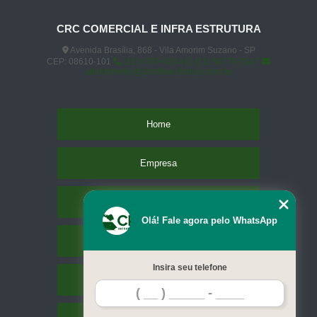
CRC COMERCIAL E INFRA ESTRUTURA
Avenida Brasília, 868 - Vila Amorim Suzano - SP
CEP: 08610-101
(11) 4748-4244
(11) 94778-0547
atendimento@crcinfraestrutura.com.br
Home
Empresa
Missão
Olá! Fale agora pelo WhatsApp
Serviços
Insira seu telefone
Contato